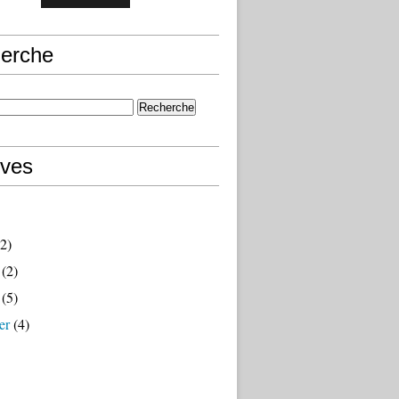
erche
ives
2)
(2)
(5)
er
(4)