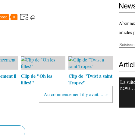
News
post
0
Abonnez-
articles 
Artic
ment il
Clip de "Oh les
Clip de "Twist a saint
La suit
filles!"
Tropez"
news…
Au commencement il y avait....