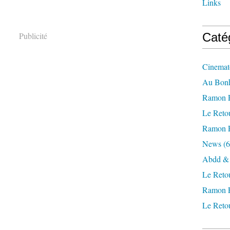
Links
Publicité
Caté
Cinemat
Au Bon
Ramon P
Le Reto
Ramon P
News
(6
Abdd & 
Le Retou
Ramon P
Le Retou