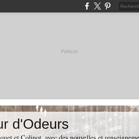
Publicité
r d'Odeurs
iquet et Colinot, avec des nouvelles et renseignem