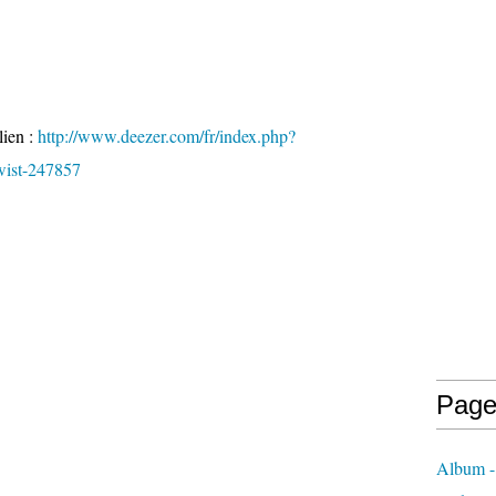
lien :
http://www.deezer.com/fr/index.php?
wist-247857
Page
Album - 