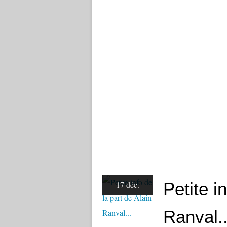
Petite i
17 déc.
Ranval..