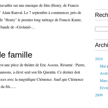
 travailler sur une musique de film (Henry, de Francis
" Alain Ranval. Le 7 septembre à commencer, près de
Rech
de "Henry" le premier long métrage de Francis Kuntz,
la bande de «Groland»...
Arch
e famille
2010
est une pièce de théâtre de Eric Assous. Résumé : Pierre,
Mai
(
hansons, a élevé seul son fils Quentin. Ce dernier doit
Avril
 noces avec la magnifique Clémence. Sauf que Clémence
Mars
u fils......
Févri
2009