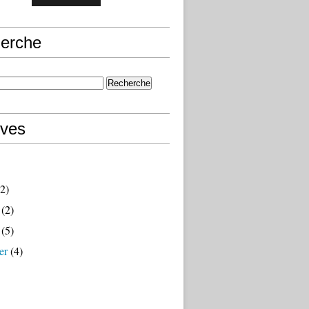
erche
ives
2)
(2)
(5)
er
(4)