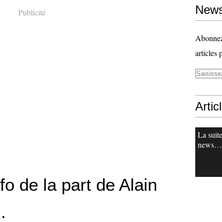
News
Publicité
Abonnez-
articles 
Artic
La suit
news…
nfo de la part de Alain
.