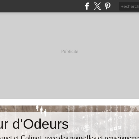
Publicité
r d'Odeurs
iquet et Colinot, avec des nouvelles et renseignem