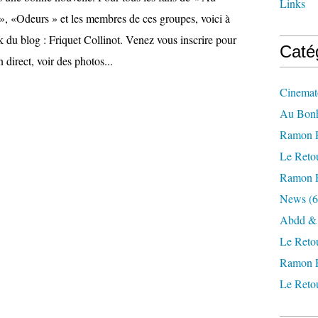
Links
, «Odeurs » et les membres de ces groupes, voici à
 du blog : Friquet Collinot. Venez vous inscrire pour
Caté
 direct, voir des photos...
Cinemat
Au Bon
Ramon P
Le Reto
Ramon P
News
(6
Abdd & 
Le Retou
Ramon P
Le Retou