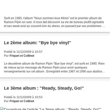
Sorti en 1985, l'album "Nous sommes tous frères" est le premier album de
Ramon Pipin en solo. Il nous fait découvrir sa vie de bureau plutôt agréable
et ses week-end au couvent loin du stress, en passant par ses problèmes de
couple. A noter la chanson...
Le 2ème album: "Bye bye vinyl"
Publié le 11/12/2009 à 10:57
Par
Friquet et Collinot
Le deuxième album de Ramon Pipin "Bye bye vinyl", est sorti en 1990. Rien
de mieux qu'un message de Ramon Pipin pour avoir quelques
renseignements sur cet album : Enregistré entre 1987 et 1990 aux studios
Ramsès, Sun, Gam's, Ferber et la Blaque par Dominik...
Le 3ème album : "Ready, Steady, Go!"
Publié le 11/12/2009 à 10:53
Par
Friquet et Collinot