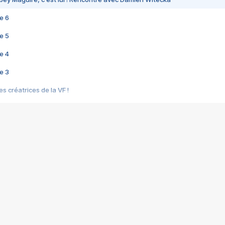
e 6
e 5
e 4
e 3
s créatrices de la VF !
e 2
e 1
e Mektoub My Love arrive enfin ! Rencontre avec Shaïn Boumedine et Sal
i : après Toni en famille
elle réalise le bouleversant Dites lui que je l'aime
ais ! Rencontre autour de Vie privée de Rebecca Zlotowski
 de Marguerite, Grave... Rencontre avec Ella Rumpf