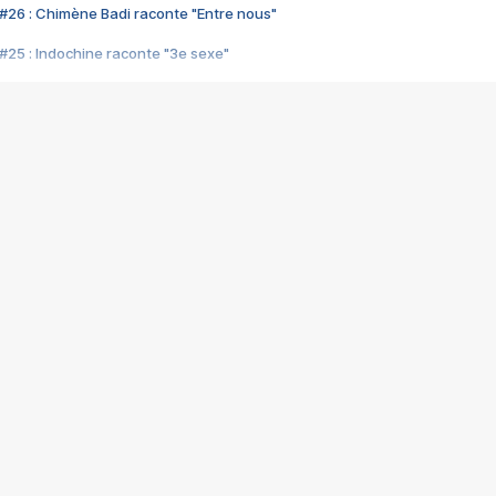
#26 : Chimène Badi raconte "Entre nous"
#25 : Indochine raconte "3e sexe"
#24 : Zaho raconte "C'est chelou"
#23 : Patrick Bruel raconte "Au café des délices"
#22 : Kyo raconte "Le chemin"
#21 : Nolwenn Leroy raconte "Cassé"
#20 : Patrick Hernandez raconte "Born to be alive"
#19 : Lorie raconte "Près de moi"
#18 : Michael Jones raconte "A nos actes manqués" (avec Jean-Jacque
#17 : Khaled raconte "Aïcha"
#16 : Corneille raconte "Parce qu'on vient de loin"
#15 : Indochine raconte "L'aventurier"
14 : Lorie raconte "Sur un air latino"