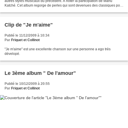
autres styles musicaux du précedent. A noter la participation de Manu
Katché. Cet album regorge de perles qui sont devenues des classiques pour
les fans! Les titres sont : De quoi?...
Clip de "Je m'aime"
Publié le 11/12/2009 à 10:34
Par
Friquet et Collinot
"Je m'aime" est une excellente chanson sur une personne a ego très
dévelopé.
Le 3ème album " De l'amour"
Publié le 10/12/2009 à 20:55
Par
Friquet et Collinot