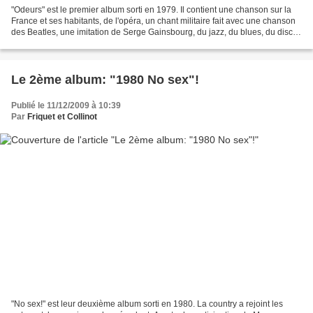
"Odeurs" est le premier album sorti en 1979. Il contient une chanson sur la
France et ses habitants, de l'opéra, un chant militaire fait avec une chanson
des Beatles, une imitation de Serge Gainsbourg, du jazz, du blues, du disco,
du punk..... Les titres...
Le 2ème album: "1980 No sex"!
Publié le 11/12/2009 à 10:39
Par
Friquet et Collinot
"No sex!" est leur deuxième album sorti en 1980. La country a rejoint les