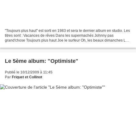
"Toujours plus haut" est sorti en 1983 et sera le dernier album en studio. Les
titres sont : Vacances de rêves Dans les supermachés Johnny pas
grand'chose Toujours plus haut Joe le surfeur Oh, les beaux dimanches Le
cri du kangourou Keskilébien Les p'tits...
Le 5ème album: "Optimiste"
Publié le 10/12/2009 à 11:45
Par
Friquet et Collinot