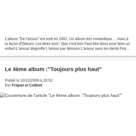
L'album "De l'amour" est sorti en 1981. Un album très romantique .... mais à
la façon d'Odeurs. Les titres sont : Que c'est bon Faut être deux pour faire un
enfant L'amour dégonflé L'amour par dérision L'amour sans les dents Friquet
et Colinot L'amour...
Le 4ème album :"Toujours plus haut"
Publié le 10/12/2009 à 20:52
Par
Friquet et Collinot